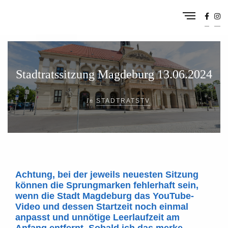
Stadtratssitzung Magdeburg 13.06.2024
In
STADTRATSTV
Achtung, bei der jeweils neuesten Sitzung
können die Sprungmarken fehlerhaft sein,
wenn die Stadt Magdeburg das YouTube-
Video und dessen Startzeit noch einmal
anpasst und unnötige Leerlaufzeit am