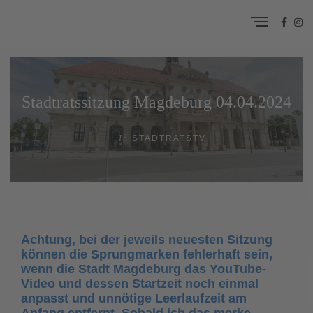
Stadtratssitzung Magdeburg 04.04.2024
In
STADTRATSTV
Achtung, bei der jeweils neuesten Sitzung
können die Sprungmarken fehlerhaft sein,
wenn die Stadt Magdeburg das YouTube-
Video und dessen Startzeit noch einmal
anpasst und unnötige Leerlaufzeit am