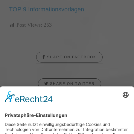
TOP 9 Informationsvorlagen
Post Views:
253
SHARE ON FACEBOOK
SHARE ON TWITTER