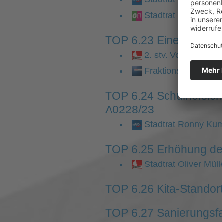
Stadtrat Matthias B
TOP 6.23 Eine öffentli
2. stv. Vorsitzende
Fraktionsvorsitzen
TOP 6.24 Schulhofsich
A0228/23
Stadtrat Ronny Kum
TOP 6.25 Erhöhung der
Stadtrat Oliver Mül
TOP 6.26 Kita-Standort
TOP 6.27 Sanierungsfa