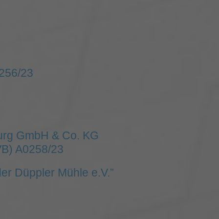
0256/23
burg GmbH & Co. KG
VB) A0258/23
er Düppler Mühle e.V.”