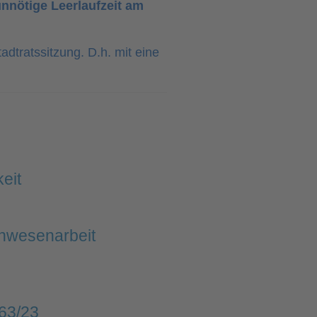
nnötige Leerlaufzeit am
dtratssitzung. D.h. mit eine
eit
inwesenarbeit
063/23