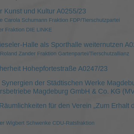
r Kunst und Kultur A0255/23
de Carola Schumann Fraktion FDP/Tierschutzpartei
ler Fraktion DIE LINKE
seler-Halle als Sporthalle weiternutzen A
Roland Zander Fraktion Gartenpartei/Tierschutzallianz
herheit Hohepfortestraße A0247/23
 Synergien der Städtischen Werke Magde
rsbetriebe Magdeburg GmbH & Co. KG (M
äumlichkeiten für den Verein „Zum Erhalt d
der Wigbert Schwenke CDU-Ratsfraktion