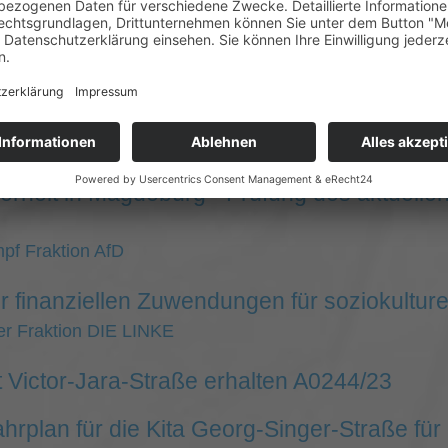
orowiak Fraktion Bündnis 90/Die Grünen - future! Magd
che Toilette für Reform A0125/23
 Anke Jäger Fraktion DIE LINKE
der Wigbert Schwenke CDU-Ratsfraktion
erheit in Magdeburg - Prüfung des aktuell
pf Fraktion AfD
 finanziellen Zuwendungen für soziokulture
ler Fraktion DIE LINKE
 Victor-Jara-Straße erhalten A0244/23
hrplan für die Kita Georg-Singer-Straße fü