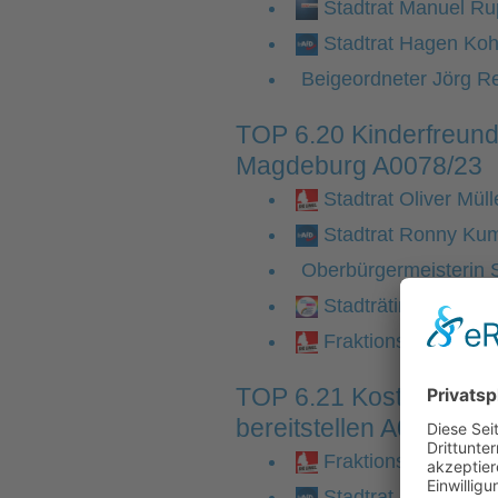
Stadtrat Manuel Ru
Stadtrat Hagen Kohl
Beigeordneter Jörg R
TOP 6.20 Kinderfreund
Magdeburg A0078/23
Stadtrat Oliver Mül
Stadtrat Ronny Kum
Oberbürgermeisterin 
Stadträtin Kathrin 
Fraktionsvorsitzen
TOP 6.21 Kostenfreie M
bereitstellen A0100/23
Fraktionsvorsitzen
Stadtrat Ronny Kum