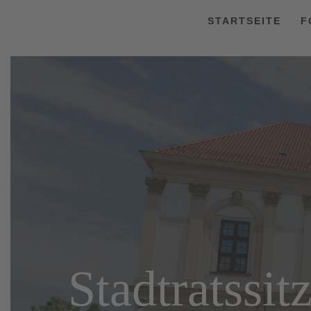
STARTSEITE
F
Stadtratssi