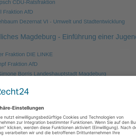
psch CDU-Ratsfraktion
 Fraktion AfD
ehbaum Dezernat VI - Umwelt und Stadtentwicklung
liches Magdeburg - Einführung einer Jugend
ler Fraktion DIE LINKE
pf Fraktion AfD
Simone Borris Landeshauptstadt Magdeburg
Meyer-Pinger Fraktion FDP/Tierschutzpartei
der René Hempel Fraktion DIE LINKE
enstruationsartikel für Bildungseinrichtunge
de Nadja Lösch Fraktion DIE LINKE
pf Fraktion AfD