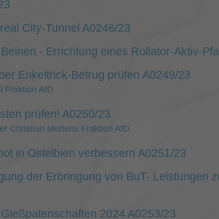
23
real City-Tunnel A0246/23
Beinen - Errichtung eines Rollator-Aktiv-P
ber Enkeltrick-Betrug prüfen A0249/23
 Fraktion AfD
sten prüfen! A0250/23
er Christian Mertens Fraktion AfD
t in Ostelbien verbessern A0251/23
ung der Erbringung von BuT- Leistungen z
 Gießpatenschaften 2024 A0253/23