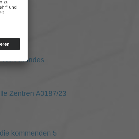
eburg
en Sachstandes
lle Zentren A0187/23
r die kommenden 5