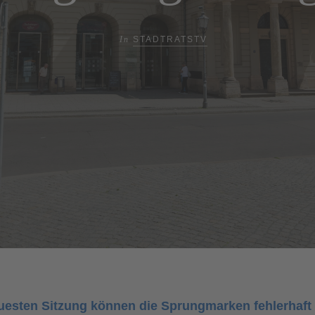
In
STADTRATSTV
euesten Sitzung können die Sprungmarken fehlerhaft 