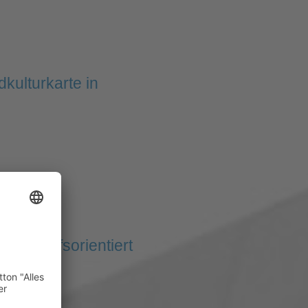
kulturkarte in
n bedarfsorientiert