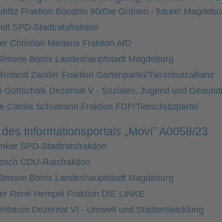
blitz Fraktion Bündnis 90/Die Grünen - future! Magdebu
ndt SPD-Stadtratsfraktion
er Christian Mertens Fraktion AfD
Simone Borris Landeshauptstadt Magdeburg
Roland Zander Fraktion Gartenpartei/Tierschutzallianz
o Gottschalk Dezernat V - Soziales, Jugend und Gesund
de Carola Schumann Fraktion FDP/Tierschutzpartei
 des Informationsportals „Movi” A0058/23
enker SPD-Stadtratsfraktion
psch CDU-Ratsfraktion
Simone Borris Landeshauptstadt Magdeburg
der René Hempel Fraktion DIE LINKE
ehbaum Dezernat VI - Umwelt und Stadtentwicklung