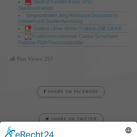
Stadtrat Karsten Köpp SPD-
Stadtratsfraktion
Beigeordneter Jörg Rehbaum Dezernat VI -
Umwelt und Stadtentwicklung
Stadtrat Oliver Müller Fraktion DIE LINKE
Fraktionsvorsitzende Carola Schumann
Fraktion FDP/Tierschutzpartei
Post Views:
257
SHARE ON FACEBOOK
SHARE ON TWITTER