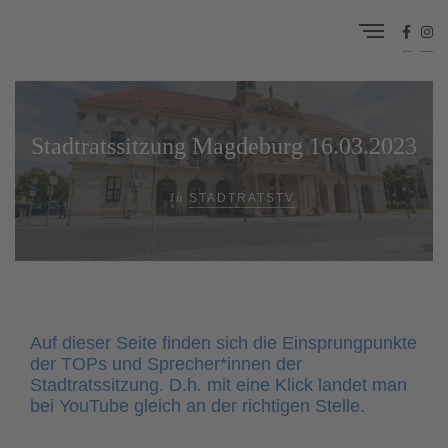
Stadtratssitzung Magdeburg 16.03.2023
In
STADTRATSTV
Auf dieser Seite finden sich die Einsprungpunkte
der TOPs und Sprecher*innen der
Stadtratssitzung. D.h. mit eine Klick landet man
bei YouTube gleich an der richtigen Stelle.