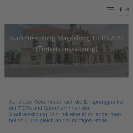
Stadtratssitzung Magdeburg 10.10.2022
(Fortsetzungssitzung)
In
STADTRATSTV
Auf dieser Seite finden sich die Einsprungpunkte
der TOPs und Sprecher*innen der
Stadtratssitzung. D.h. mit eine Klick landet man
bei YouTube gleich an der richtigen Stelle.